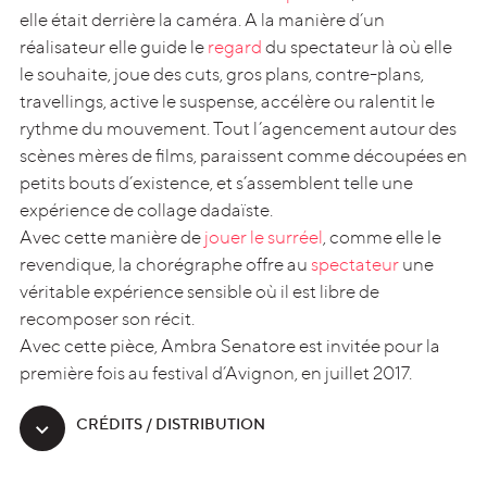
elle était derrière la caméra. A la manière d’un
réalisateur elle guide le
regard
du spectateur là où elle
Panorama
le souhaite, joue des cuts, gros plans, contre-plans,
travellings, active le suspense, accélère ou ralentit le
rythme du mouvement. Tout l’agencement autour des
scènes mères de films, paraissent comme découpées en
petits bouts d’existence, et s’assemblent telle une
expérience de collage dadaïste.
Avec cette manière de
jouer le surréel
, comme elle le
revendique, la chorégraphe offre au
spectateur
une
véritable expérience sensible où il est libre de
recomposer son récit.
Avec cette pièce, Ambra Senatore est invitée pour la
première fois au festival d’Avignon, en juillet 2017.
Scena Madre (Scène Mère)
CRÉDITS / DISTRIBUTION
Création à l’occasion de la 71ème édition du Festival d’Avignon,
Gymnase du lycée Mistral le 7 juillet 2017
Captation réalisée à la Maison de la musique de Nanterre