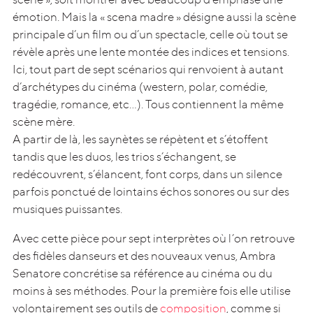
émotion. Mais la « scena madre » désigne aussi la scène
principale d’un film ou d’un spectacle, celle où tout se
révèle après une lente montée des indices et tensions.
Ici, tout part de sept scénarios qui renvoient à autant
d’archétypes du cinéma (western, polar, comédie,
tragédie, romance, etc…). Tous contiennent la même
Origines
scène mère.
A partir de là, les saynètes se répètent et s’étoffent
Dans la vie
tandis que les duos, les trios s’échangent, se
redécouvrent, s’élancent, font corps, dans un silence
Jeu
parfois ponctué de lointains échos sonores ou sur des
musiques puissantes.
Composition
Avec cette pièce pour sept interprètes où l’on retrouve
Corps
des fidèles danseurs et des nouveaux venus, Ambra
Senatore concrétise sa référence au cinéma ou du
Regards
moins à ses méthodes. Pour la première fois elle utilise
volontairement ses outils de
composition
, comme si