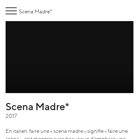
Scena Madre*
Scena Madre*
2017
En italien, faire une « scena madre » signifie « faire une
scène », soit montrer avec beaucoup d’emphase une