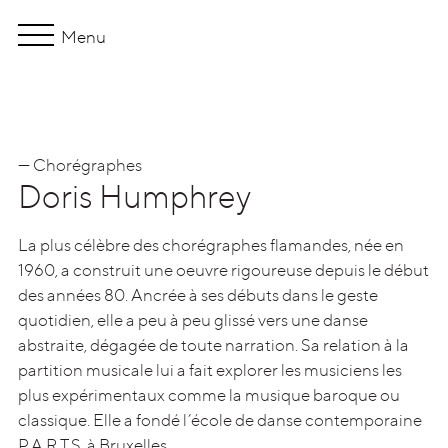
Menu
— Chorégraphes
Origines
Doris Humphrey
Dans la vie
La plus célèbre des chorégraphes flamandes, née en
1960, a construit une oeuvre rigoureuse depuis le début
Jeu
des années 80. Ancrée à ses débuts dans le geste
quotidien, elle a peu à peu glissé vers une danse
Composition
abstraite, dégagée de toute narration. Sa relation à la
Corps
partition musicale lui a fait explorer les musiciens les
plus expérimentaux comme la musique baroque ou
Regards
classique. Elle a fondé l’école de danse contemporaine
échos se parcourt au gré de panoramas, vidéos, articles,
P.A.R.T.S. à Bruxelles.