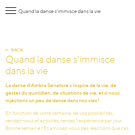
Quand la danse s'immisce dans la vie
BACK
Quand la danse s'immisce
dans la vie
La danse d’Ambra Senatore s’inspire de la vie, de
gestes du quotidien, de situations de vie, et si nous
injections un peu de danse dans nos vies !
En fonction de votre semaine, de vos possibilités,
rendez-vous et activités, tentez 1 expérience par jour.
Bonne semaine ! Et amusez-vous des réactions que ces